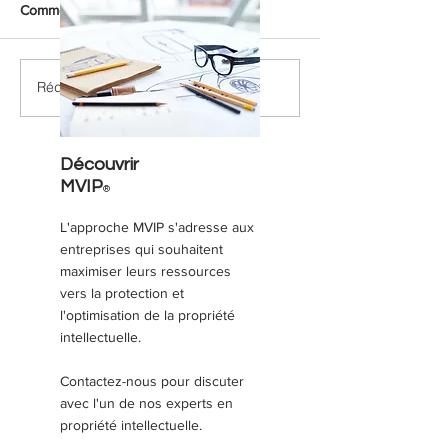
Commentaires
Rédigez un commentaire...
100 et 1 façons de perdre «
La promesse de 
accidentellement » vos
propriété intellec
droits de propriété
FinTech… pas la 
intellectuelle
de la promesse »
Découvrir
MVIP
®
L'approche MVIP s'adresse aux
entreprises qui souhaitent
maximiser leurs ressources
vers la protection et
l'optimisation de la propriété
intellectuelle.
Contactez-nous pour discuter
avec l'un de nos experts en
propriété intellectuelle.