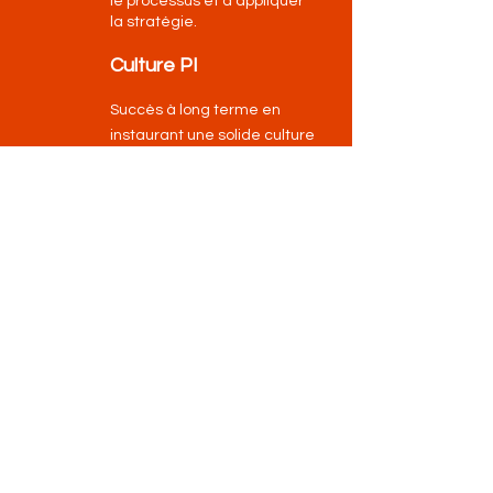
le processus et d'appliquer
la stratégie.
Culture PI
Succès à long terme en
instaurant une solide culture
de la propriété intellectuelle
dans toute l'organisation.